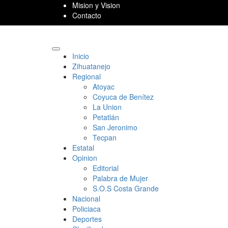
Skip
Mision y Vision
to
Contacto
content
Primary
Inicio
Menu
Zihuatanejo
Regional
Atoyac
Coyuca de Benítez
La Union
Petatlán
San Jeronimo
Tecpan
Estatal
Opinion
Editorial
Palabra de Mujer
S.O.S Costa Grande
Nacional
Policiaca
Deportes