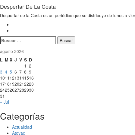
Despertar De La Costa
Despertar de la Costa es un periódico que se distribuye de lunes a vie
Buscar:
agosto 2026
L
M
X
J
V
S
D
1
2
3
4
5
6
7
8
9
10
11
12
13
14
15
16
17
18
19
20
21
22
23
24
25
26
27
28
29
30
31
« Jul
Categorías
Actualidad
Atoyac