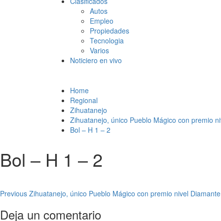
Clasificados
Autos
Empleo
Propiedades
Tecnologia
Varios
Noticiero en vivo
Home
Regional
Zihuatanejo
Zihuatanejo, único Pueblo Mágico con premio ni
Bol – H 1 – 2
Bol – H 1 – 2
Post
Previous
Zihuatanejo, único Pueblo Mágico con premio nivel Diamante:
navigation
Deja un comentario