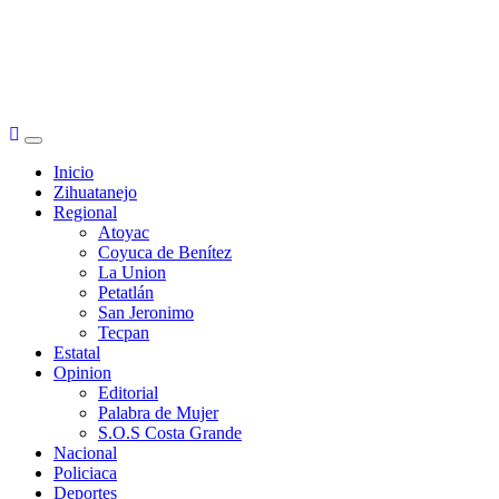
Primary
Menu
Inicio
Zihuatanejo
Regional
Atoyac
Coyuca de Benítez
La Union
Petatlán
San Jeronimo
Tecpan
Estatal
Opinion
Editorial
Palabra de Mujer
S.O.S Costa Grande
Nacional
Policiaca
Deportes