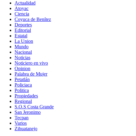
Actualidad
Atoyac
Ciencia
Coyuca de Benítez
Deportes
Editorial
Estatal
La Union
Mundo
Nacional
Noticias
Noticiero en vivo
Opinion
Palabra de Mujer
Petatlán
Policiaca
Politica
Propiedades
Regional
S.O.S Costa Grande
San Jeronimo
Tecpan
Varios
Zihuatanejo