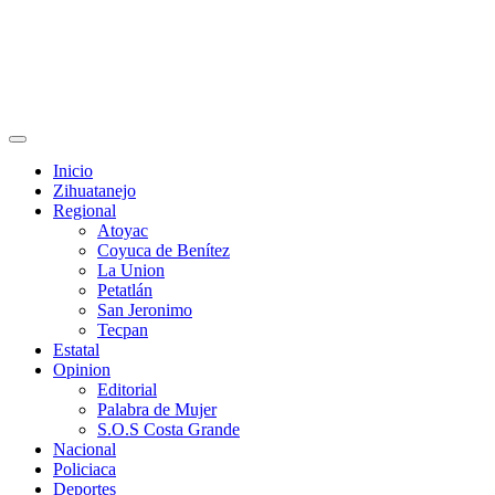
Primary
Menu
Inicio
Zihuatanejo
Regional
Atoyac
Coyuca de Benítez
La Union
Petatlán
San Jeronimo
Tecpan
Estatal
Opinion
Editorial
Palabra de Mujer
S.O.S Costa Grande
Nacional
Policiaca
Deportes