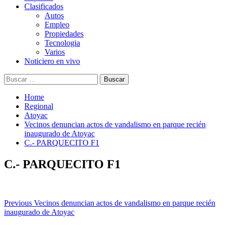
Clasificados
Autos
Empleo
Propiedades
Tecnologia
Varios
Noticiero en vivo
Buscar:
Home
Regional
Atoyac
Vecinos denuncian actos de vandalismo en parque recién
inaugurado de Atoyac
C.- PARQUECITO F1
C.- PARQUECITO F1
Post
Previous
Vecinos denuncian actos de vandalismo en parque recién
inaugurado de Atoyac
navigation