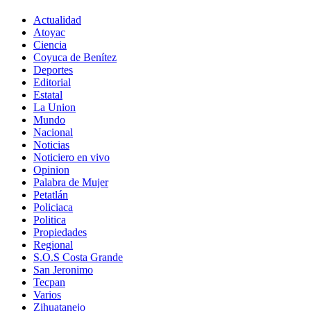
Actualidad
Atoyac
Ciencia
Coyuca de Benítez
Deportes
Editorial
Estatal
La Union
Mundo
Nacional
Noticias
Noticiero en vivo
Opinion
Palabra de Mujer
Petatlán
Policiaca
Politica
Propiedades
Regional
S.O.S Costa Grande
San Jeronimo
Tecpan
Varios
Zihuatanejo