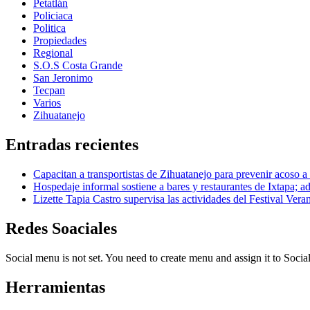
Petatlán
Policiaca
Politica
Propiedades
Regional
S.O.S Costa Grande
San Jeronimo
Tecpan
Varios
Zihuatanejo
Entradas recientes
Capacitan a transportistas de Zihuatanejo para prevenir acoso a
Hospedaje informal sostiene a bares y restaurantes de Ixtapa; ad
Lizette Tapia Castro supervisa las actividades del Festival Ver
Redes Soaciales
Social menu is not set. You need to create menu and assign it to Soc
Herramientas