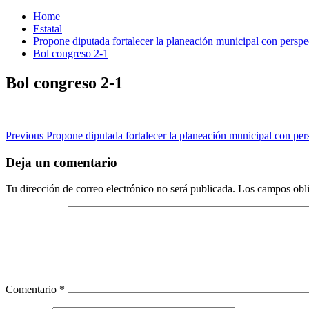
Home
Estatal
Propone diputada fortalecer la planeación municipal con perspe
Bol congreso 2-1
Bol congreso 2-1
Post
Previous
Propone diputada fortalecer la planeación municipal con per
navigation
Deja un comentario
Tu dirección de correo electrónico no será publicada.
Los campos obli
Comentario
*