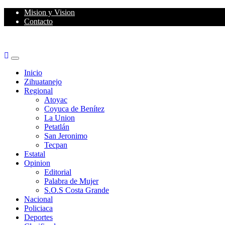
Skip
Mision y Vision
to
Contacto
content
Primary
Menu
Inicio
Zihuatanejo
Regional
Atoyac
Coyuca de Benítez
La Union
Petatlán
San Jeronimo
Tecpan
Estatal
Opinion
Editorial
Palabra de Mujer
S.O.S Costa Grande
Nacional
Policiaca
Deportes