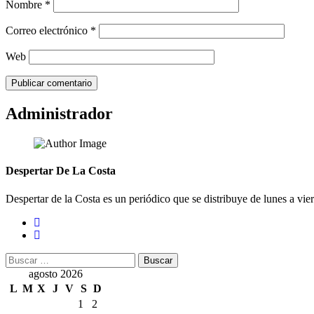
Nombre
*
Correo electrónico
*
Web
Administrador
Despertar De La Costa
Despertar de la Costa es un periódico que se distribuye de lunes a vie
Buscar:
agosto 2026
L
M
X
J
V
S
D
1
2