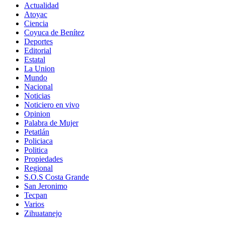
Actualidad
Atoyac
Ciencia
Coyuca de Benítez
Deportes
Editorial
Estatal
La Union
Mundo
Nacional
Noticias
Noticiero en vivo
Opinion
Palabra de Mujer
Petatlán
Policiaca
Politica
Propiedades
Regional
S.O.S Costa Grande
San Jeronimo
Tecpan
Varios
Zihuatanejo