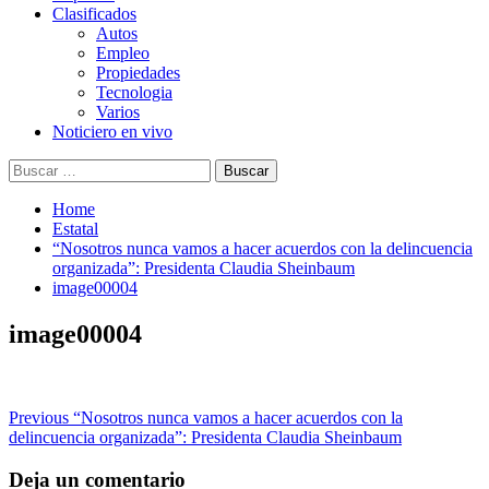
Clasificados
Autos
Empleo
Propiedades
Tecnologia
Varios
Noticiero en vivo
Buscar:
Home
Estatal
“Nosotros nunca vamos a hacer acuerdos con la delincuencia
organizada”: Presidenta Claudia Sheinbaum
image00004
image00004
Post
Previous
“Nosotros nunca vamos a hacer acuerdos con la
delincuencia organizada”: Presidenta Claudia Sheinbaum
navigation
Deja un comentario