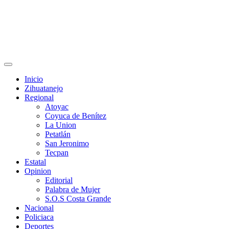
Primary
Menu
Inicio
Zihuatanejo
Regional
Atoyac
Coyuca de Benítez
La Union
Petatlán
San Jeronimo
Tecpan
Estatal
Opinion
Editorial
Palabra de Mujer
S.O.S Costa Grande
Nacional
Policiaca
Deportes