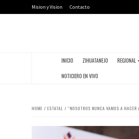
Skip
Mision y Vision
Contacto
to
content
INICIO
ZIHUATANEJO
REGIONAL
NOTICIERO EN VIVO
HOME
ESTATAL
“NOSOTROS NUNCA VAMOS A HACER A