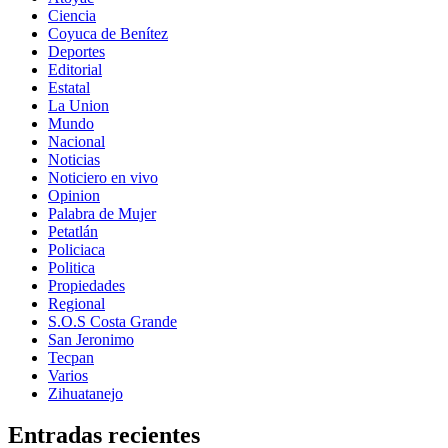
Ciencia
Coyuca de Benítez
Deportes
Editorial
Estatal
La Union
Mundo
Nacional
Noticias
Noticiero en vivo
Opinion
Palabra de Mujer
Petatlán
Policiaca
Politica
Propiedades
Regional
S.O.S Costa Grande
San Jeronimo
Tecpan
Varios
Zihuatanejo
Entradas recientes