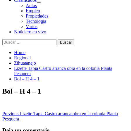
Clasificados
Autos
Empleo
Propiedades
Tecnologia
Varios
Noticiero en vivo
Buscar:
Home
Regional
Zihuatanejo
Lizette Tapia Castro arranca obra en la colonia Planta
Pesquera
Bol – H 4 – 1
Bol – H 4 – 1
Post
Previous
Lizette Tapia Castro arranca obra en la colonia Planta
Pesquera
navigation
Deja un comentario