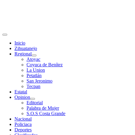
Primary
Menu
Inicio
Zihuatanejo
Regional
Atoyac
Coyuca de Benítez
La Union
Petatlán
San Jeronimo
Tecpan
Estatal
Opinion
Editorial
Palabra de Mujer
S.O.S Costa Grande
Nacional
Policiaca
Deportes