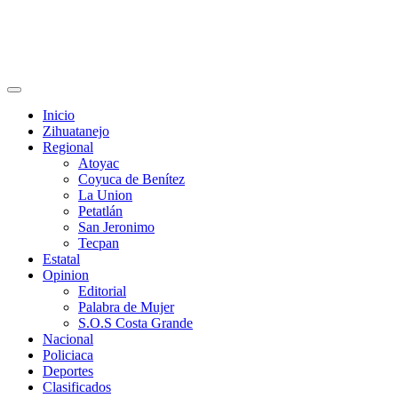
Primary
Menu
Inicio
Zihuatanejo
Regional
Atoyac
Coyuca de Benítez
La Union
Petatlán
San Jeronimo
Tecpan
Estatal
Opinion
Editorial
Palabra de Mujer
S.O.S Costa Grande
Nacional
Policiaca
Deportes
Clasificados