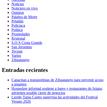
Noticias
Noticiero en vivo
Opinion
Palabra de Mujer
Petatlán
Policiaca
Politica
Propiedades
Regional
S.O.S Costa Grande
San Jeronimo
Tecpan
Varios
Zihuatanejo
Entradas recientes
Capacitan a transportistas de Zihuatanejo para prevenir acoso
a usuarios
Hospedaje informal sostiene a bares y restaurantes de Ixtapa;
advierten posible cierre de negocios
Lizette Tapia Castro supervisa las actividades del Festival
Verano 2026