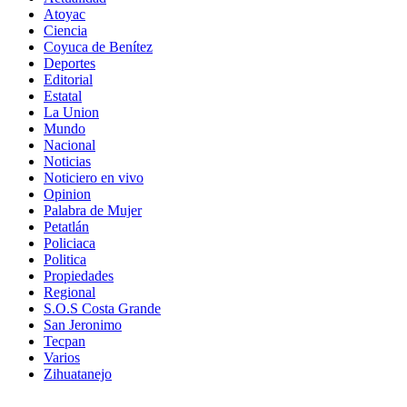
Atoyac
Ciencia
Coyuca de Benítez
Deportes
Editorial
Estatal
La Union
Mundo
Nacional
Noticias
Noticiero en vivo
Opinion
Palabra de Mujer
Petatlán
Policiaca
Politica
Propiedades
Regional
S.O.S Costa Grande
San Jeronimo
Tecpan
Varios
Zihuatanejo