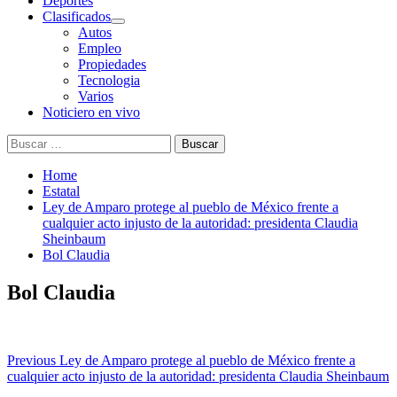
Deportes
Clasificados
Autos
Empleo
Propiedades
Tecnologia
Varios
Noticiero en vivo
Buscar:
Home
Estatal
Ley de Amparo protege al pueblo de México frente a
cualquier acto injusto de la autoridad: presidenta Claudia
Sheinbaum
Bol Claudia
Bol Claudia
Post
Previous
Ley de Amparo protege al pueblo de México frente a
cualquier acto injusto de la autoridad: presidenta Claudia Sheinbaum
navigation