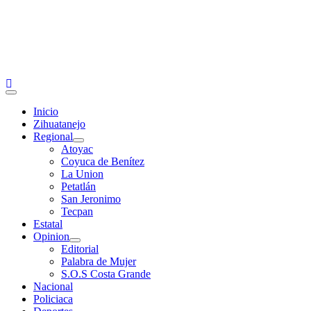
Primary
Menu
Inicio
Zihuatanejo
Regional
Atoyac
Coyuca de Benítez
La Union
Petatlán
San Jeronimo
Tecpan
Estatal
Opinion
Editorial
Palabra de Mujer
S.O.S Costa Grande
Nacional
Policiaca