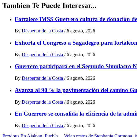
Tambien Te Puede Interesar...
Fortalece IMSS Guerrero cultura de donación de
By
Despertar de la Costa
/
6 agosto, 2026
Exhorta el Congreso a Sagadegro para fortalece
By
Despertar de la Costa
/
6 agosto, 2026
Guerrero participará en el Segundo Simulacro N
By
Despertar de la Costa
/
6 agosto, 2026
Avanza al 90 % la pavimentación del camino Gu
By
Despertar de la Costa
/
6 agosto, 2026
En Guerrero se consolida la eficiencia de la admin
By
Despertar de la Costa
/
6 agosto, 2026
Previous
En Ajalpan, Puebla… Velan restos de Stephania Carmona, j