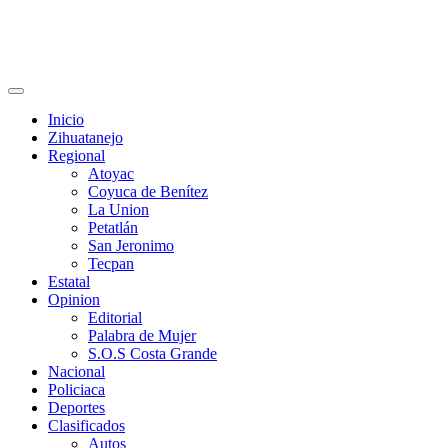
Primary
Menu
Inicio
Zihuatanejo
Regional
Atoyac
Coyuca de Benítez
La Union
Petatlán
San Jeronimo
Tecpan
Estatal
Opinion
Editorial
Palabra de Mujer
S.O.S Costa Grande
Nacional
Policiaca
Deportes
Clasificados
Autos