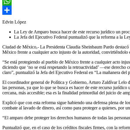
Email
WhatsApp
Compartir
Edvin López
La Ley de Amparo busca hacer de este recurso jurídico un proce
La Jefa del Ejecutivo Federal puntualizó que la reforma a la Le
Ciudad de México,- La Presidenta Claudia Sheinbaum Pardo destacó qu
México frente a cualquier acto injusto de la autoridad, convirtiéndolo
“Se está protegiendo al pueblo de México frente a cualquier acto inju
diciendo que ‘no se está respetando la retroactividad’ —ese derecho c
claro”, puntualizó la Jefa del Ejecutivo Federal en “La mañanera del 
El coordinador general de Política y Gobierno, Arturo Zaldívar Lelo d
las personas, ya que lo que se busca es hacer de este recurso jurídico 
cercana, más accesible; esa es la finalidad primordial del juicio de am
Explicó que con esta reforma sigue habiendo una defensa plena de los d
combate al lavado de dinero, así como para proteger a quienes, por un e
“El amparo debe proteger los derechos humanos de todas las personas,
Puntualizó que, en el caso de los créditos fiscales firmes, con la refo