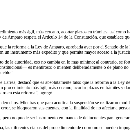
dimiento más ágil, más cercano, acortar plazos en trámites, así como ha
y de Amparo respeta el Artículo 14 de la Constitución, que establece que
e la reforma a la Ley de Amparo, aprobada ayer por el Senado de la Re
 en un instrumento más expedito y que permita mayor acceso a la justici
sto de la autoridad, eso no cambia en lo más mínimo; al contrario, se f
onstitucional— es mentiroso; o mienten deliberadamente o de plano no ha
pueblo”.
e Larrea, destacó que es absolutamente falso que la reforma a la Ley d
un procedimiento más ágil, más cercano, acortar plazos en trámites y dar 
paro en esta reforma”, agregó.
erechos. Mientras que para acudir a la suspensión se realizaron modific
rror, se bloquearon sus cuentas, con la finalidad de no afectar a persona
 pero no puede ser instrumento en manos de delincuentes para generar 
rma, las diferentes etapas del procedimiento de cobro no se pueden impugn