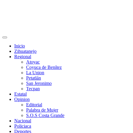
Primary
Menu
Inicio
Zihuatanejo
Regional
Atoyac
Coyuca de Benítez
La Union
Petatlán
San Jeronimo
Tecpan
Estatal
Opinion
Editorial
Palabra de Mujer
S.O.S Costa Grande
Nacional
Policiaca
Deportes