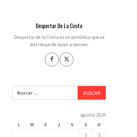
Despertar De La Costa
Despertar de la Costa es un periódico que se
distribuye de lunes a viernes.
Buscar:
agosto 2026
L
M
X
J
V
S
D
1
2