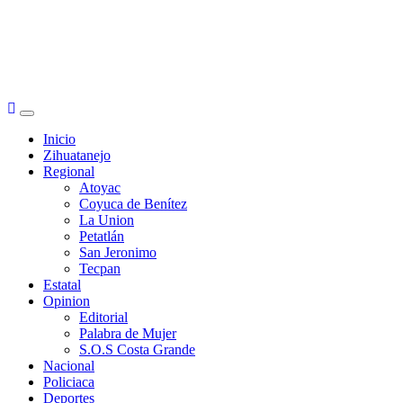
Primary
Menu
Inicio
Zihuatanejo
Regional
Atoyac
Coyuca de Benítez
La Union
Petatlán
San Jeronimo
Tecpan
Estatal
Opinion
Editorial
Palabra de Mujer
S.O.S Costa Grande
Nacional
Policiaca
Deportes