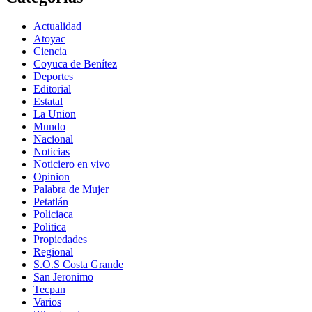
Actualidad
Atoyac
Ciencia
Coyuca de Benítez
Deportes
Editorial
Estatal
La Union
Mundo
Nacional
Noticias
Noticiero en vivo
Opinion
Palabra de Mujer
Petatlán
Policiaca
Politica
Propiedades
Regional
S.O.S Costa Grande
San Jeronimo
Tecpan
Varios