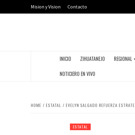
Skip
Mision y Vision
Contacto
to
content
INICIO
ZIHUATANEJO
REGIONAL
NOTICIERO EN VIVO
HOME
ESTATAL
EVELYN SALGADO REFUERZA ESTRATEG
ESTATAL