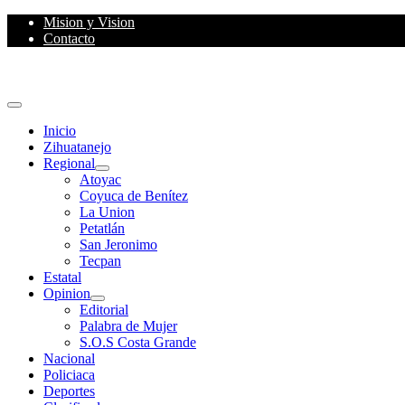
Skip
Mision y Vision
to
Contacto
content
Primary
Menu
Inicio
Zihuatanejo
Regional
Atoyac
Coyuca de Benítez
La Union
Petatlán
San Jeronimo
Tecpan
Estatal
Opinion
Editorial
Palabra de Mujer
S.O.S Costa Grande
Nacional
Policiaca
Deportes