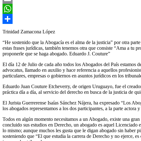
Email
WhatsApp
Compartir
Trinidad Zamacona López
“He sostenido que la Abogacía es el alma de la justicia” por otra part
estas frases jurídicas, también tenemos otra que consiste “Ama a tu pro
proponerle que se haga abogado. Eduardo J. Couture”
El día 12 de Julio de cada año todos los Abogados del País estamos d
advocatus, llamado en auxilio y hace referencia a aquellos profesionist
particulares, empresas o gobiernos en asuntos jurídicos en los tribunal
Eduardo Juan Couture Etcheverry, de origen Uruguayo, fue el creado
práctica día a día, al servicio del derecho en busca de la justicia de qu
El Jurista Guerrerense Isaías Sánchez Nájera, ha expresado “Los Aboga
los abogados representamos a los dos participantes, a la parte actora 
Todos en algún momento necesitamos a un Abogado, existe una gran d
concluido sus estudios en Derecho, un abogado es aquel Licenciado en De
lo mismo; aunque muchos les gusta que le digan abogado sin haber pi
sosteniendo que “El que estudia la carrera de Derecho y no ejerce, es c