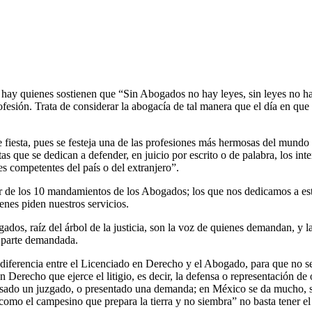
e hay quienes sostienen que “Sin Abogados no hay leyes, sin leyes no ha
fesión. Trata de considerar la abogacía de tal manera que el día en que 
e fiesta, pues se festeja una de las profesiones más hermosas del mund
as que se dedican a defender, en juicio por escrito o de palabra, los inte
es competentes del país o del extranjero”.
r de los 10 mandamientos de los Abogados; los que nos dedicamos a e
ienes piden nuestros servicios.
dos, raíz del árbol de la justicia, son la voz de quienes demandan, y 
y parte demandada.
iferencia entre el Licenciado en Derecho y el Abogado, para que no s
recho que ejerce el litigio, es decir, la defensa o representación de otr
sado un juzgado, o presentado una demanda; en México se da mucho, sob
omo el campesino que prepara la tierra y no siembra” no basta tener el t