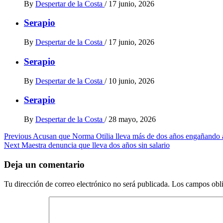
By
Despertar de la Costa
/
17 junio, 2026
Serapio
By
Despertar de la Costa
/
17 junio, 2026
Serapio
By
Despertar de la Costa
/
10 junio, 2026
Serapio
By
Despertar de la Costa
/
28 mayo, 2026
Post
Previous
Acusan que Norma Otilia lleva más de dos años engañando a
Next
Maestra denuncia que lleva dos años sin salario
navigation
Deja un comentario
Tu dirección de correo electrónico no será publicada.
Los campos obli