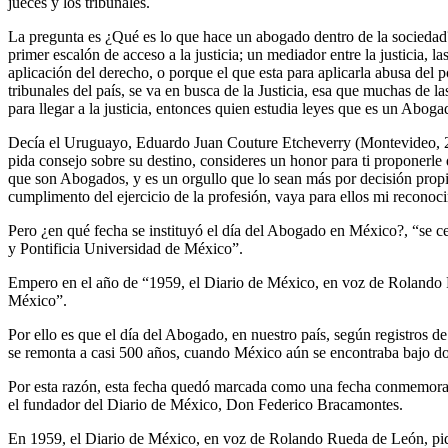
jueces y los tribunales.
La pregunta es ¿Qué es lo que hace un abogado dentro de la sociedad? 
primer escalón de acceso a la justicia; un mediador entre la justicia, 
aplicación del derecho, o porque el que esta para aplicarla abusa de
tribunales del país, se va en busca de la Justicia, esa que muchas de 
para llegar a la justicia, entonces quien estudia leyes que es un Aboga
Decía el Uruguayo, Eduardo Juan Couture Etcheverry (Montevideo, 24 
pida consejo sobre su destino, consideres un honor para ti proponerl
que son Abogados, y es un orgullo que lo sean más por decisión prop
cumplimento del ejercicio de la profesión, vaya para ellos mi reconoc
Pero ¿en qué fecha se instituyó el día del Abogado en México?, “se cel
y Pontificia Universidad de México”.
Empero en el año de “1959, el Diario de México, en voz de Rolando R
México”.
Por ello es que el día del Abogado, en nuestro país, según registros d
se remonta a casi 500 años, cuando México aún se encontraba bajo d
Por esta razón, esta fecha quedó marcada como una fecha conmemorati
el fundador del Diario de México, Don Federico Bracamontes.
En 1959, el Diario de México, en voz de Rolando Rueda de León, pidi