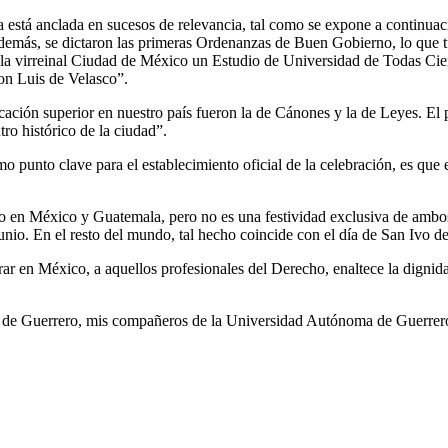
está anclada en sucesos de relevancia, tal como se expone a continuaci
más, se dictaron las primeras Ordenanzas de Buen Gobierno, lo que t
 la virreinal Ciudad de México un Estudio de Universidad de Todas Cien
don Luis de Velasco”.
ducación superior en nuestro país fueron la de Cánones y la de Leyes. El 
tro histórico de la ciudad”.
o punto clave para el establecimiento oficial de la celebración, es que
o en México y Guatemala, pero no es una festividad exclusiva de ambos 
unio. En el resto del mundo, tal hecho coincide con el día de San Ivo d
ar en México, a aquellos profesionales del Derecho, enaltece la dignidad 
 de Guerrero, mis compañeros de la Universidad Autónoma de Guerrero,