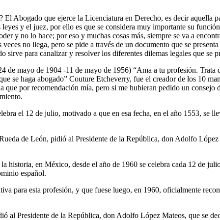
El Abogado que ejerce la Licenciatura en Derecho, es decir aquella pate
las leyes y el juez, por ello es que se considera muy importante su funci
l poder y no lo hace; por eso y muchas cosas más, siempre se va a enco
las veces no llega, pero se pide a través de un documento que se presenta
do sirve para canalizar y resolver los diferentes dilemas legales que se p
de mayo de 1904 -11 de mayo de 1956) “Ama a tu profesión. Trata de c
e que se haga abogado” Couture Etcheverry, fue el creador de los 10 m
ia que por recomendación mía, pero si me hubieran pedido un consejo d
imiento.
ebra el 12 de julio, motivado a que en esa fecha, en el año 1553, se ll
ueda de León, pidió al Presidente de la República, don Adolfo López 
e la historia, en México, desde el año de 1960 se celebra cada 12 de ju
ominio español.
va para esta profesión, y que fuese luego, en 1960, oficialmente reco
ó al Presidente de la República, don Adolfo López Mateos, que se dec