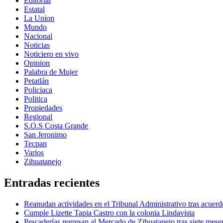
Editorial
Estatal
La Union
Mundo
Nacional
Noticias
Noticiero en vivo
Opinion
Palabra de Mujer
Petatlán
Policiaca
Politica
Propiedades
Regional
S.O.S Costa Grande
San Jeronimo
Tecpan
Varios
Zihuatanejo
Entradas recientes
Reanudan actividades en el Tribunal Administrativo tras acuerd
Cumple Lizette Tapia Castro con la colonia Lindavista
Pescaderías regresan al Mercado de Zihuatanejo tras siete mese