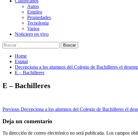
Clasificados
Autos
Empleo
Propiedades
Tecnologia
Varios
Noticiero en vivo
Buscar:
Home
Estatal
Decepciona a los alumnos del Colegio de Bachilleres el desem
E – Bachilleres
E – Bachilleres
Post
Previous
Decepciona a los alumnos del Colegio de Bachilleres el des
navigation
Deja un comentario
Tu dirección de correo electrónico no será publicada.
Los campos obli