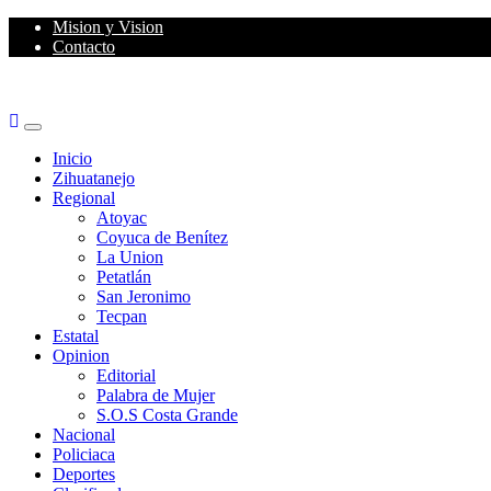
Skip
Mision y Vision
to
Contacto
content
Primary
Menu
Inicio
Zihuatanejo
Regional
Atoyac
Coyuca de Benítez
La Union
Petatlán
San Jeronimo
Tecpan
Estatal
Opinion
Editorial
Palabra de Mujer
S.O.S Costa Grande
Nacional
Policiaca
Deportes