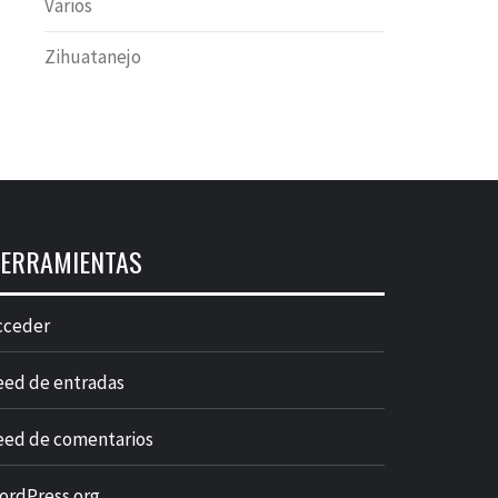
Varios
Zihuatanejo
ERRAMIENTAS
cceder
eed de entradas
eed de comentarios
ordPress.org