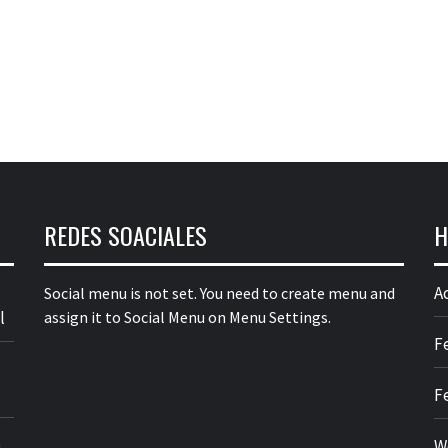
REDES SOACIALES
H
A
Social menu is not set. You need to create menu and
l
assign it to Social Menu on Menu Settings.
F
F
o
W