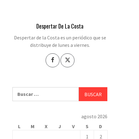
Despertar De La Costa
Despertar de la Costa es un periódico que se
distribuye de lunes a viernes.
Buscar:
agosto 2026
L
M
X
J
V
S
D
1
2