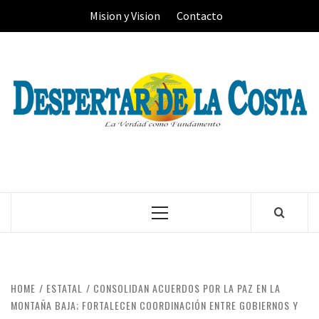
Skip
Mision y Vision
Contacto
to
content
Primary
Menu
HOME
ESTATAL
CONSOLIDAN ACUERDOS POR LA PAZ EN LA
MONTAÑA BAJA; FORTALECEN COORDINACIÓN ENTRE GOBIERNOS Y