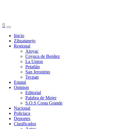
Primary
Menu
Inicio
Zihuatanejo
Regional
Atoyac
Coyuca de Benítez
La Union
Petatlán
San Jeronimo
Tecpan
Estatal
Opinion
Editorial
Palabra de Mujer
S.O.S Costa Grande
Nacional
Policiaca
Deportes
Clasificados
Autos