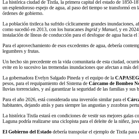
La histórica ciudad de Tixtla, la primera capital del estado de 1850
un esplendoroso espejo de agua, al paso del tiempo se transformó en l
órdenes de gobierno.
La población tixtleca ha sufrido cíclicamente grandes inundaciones, a
como sucedió en 2013, con los huracanes
Ingrid y Manuel
, y en 202
instalación de líneas de conducción para el desfogue de agua hacia e
Para el aprovechamiento de esos excedentes de agua, debería contempla
legumbres y frutas.
Un hecho sin precedente en la vida comunitaria de esta ciudad, ocurri
evite en lo sucesivo las tremendas inundaciones que afectan a más del
La gobernadora Evelyn Salgado Pineda y el equipo de la
CAPASEG
pesos, para el requipamiento del Sistema de
Cárcamo de Bombeo No
lluvias torrenciales, y así garantizar la seguridad de las familias y sus 
Para el año 2026, está considerada una inversión similar para el
Cárc
habitantes, dejando atrás y para siempre las angustias y zozobras pert
La histórica Tixtla estará en condiciones de vestir sus mejores galas 
Laguna podría realizarse una ciclopista para el deleite de la niñez, juv
El Gobierno del Estado
debería transpolar el ejemplo de Tixtla par