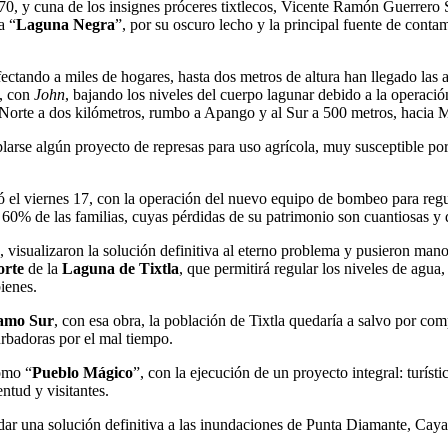
-1870, y cuna de los insignes próceres tixtlecos, Vicente Ramón Guerrer
a “
Laguna Negra
”, por su oscuro lecho y la principal fuente de conta
fectando a miles de hogares, hasta dos metros de altura han llegado las 
4, con
John
, bajando los niveles del cuerpo lagunar debido a la operac
l Norte a dos kilómetros, rumbo a Apango y al Sur a 500 metros, hacia 
rse algún proyecto de represas para uso agrícola, muy susceptible por l
ó el viernes 17, con la operación del nuevo equipo de bombeo para regu
 60% de las familias, cuyas pérdidas de su patrimonio son cuantiosas y 
, visualizaron la solución definitiva al eterno problema y pusieron man
rte
de la
Laguna de Tixtla
, que permitirá regular los niveles de agu
bienes.
amo Sur
, con esa obra, la población de Tixtla quedaría a salvo por co
urbadoras por el mal tiempo.
como “
Pueblo Mágico
”, con la ejecución de un proyecto integral: turíst
entud y visitantes.
a dar una solución definitiva a las inundaciones de Punta Diamante, Ca