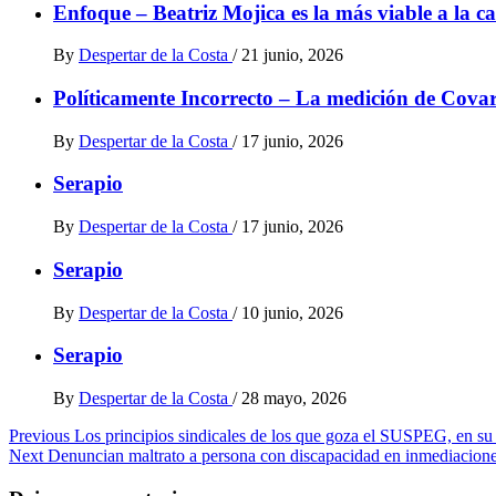
Enfoque – Beatriz Mojica es la más viable a la
By
Despertar de la Costa
/
21 junio, 2026
Políticamente Incorrecto – La medición de Cova
By
Despertar de la Costa
/
17 junio, 2026
Serapio
By
Despertar de la Costa
/
17 junio, 2026
Serapio
By
Despertar de la Costa
/
10 junio, 2026
Serapio
By
Despertar de la Costa
/
28 mayo, 2026
Post
Previous
Los principios sindicales de los que goza el SUSPEG, en su e
Next
Denuncian maltrato a persona con discapacidad en inmediacione
navigation