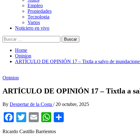
Empleo
Propiedades
Tecnologia
Varios
Noticiero en vivo
Buscar:
Home
Opinion
ARTÍCULO DE OPINIÓN 17 – Tixtla a salvo de inundaciones
Opinion
ARTÍCULO DE OPINIÓN 17 – Tixtla a salv
By
Despertar de la Costa
/
20 octubre, 2025
Facebook
Twitter
Email
WhatsApp
Compartir
Ricardo Castillo Barrientos