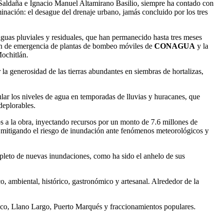
o Saldaña e Ignacio Manuel Altamirano Basilio, siempre ha contado con
minación: el desague del drenaje urbano, jamás concluido por los tres
aguas pluviales y residuales, que han permanecido hasta tres meses
ión de emergencia de plantas de bombeo móviles de
CONAGUA
y la
Mochitlán.
a generosidad de las tierras abundantes en siembras de hortalizas,
lar los niveles de agua en temporadas de lluvias y huracanes, que
deplorables.
os a la obra, inyectando recursos por un monto de 7.6 millones de
a, mitigando el riesgo de inundación ante fenómenos meteorológicos y
mpleto de nuevas inundaciones, como ha sido el anhelo de sus
ico, ambiental, histórico, gastronómico y artesanal. Alrededor de la
yaco, Llano Largo, Puerto Marqués y fraccionamientos populares.