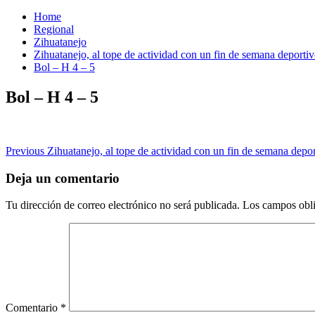
Home
Regional
Zihuatanejo
Zihuatanejo, al tope de actividad con un fin de semana deporti
Bol – H 4 – 5
Bol – H 4 – 5
Post
Previous
Zihuatanejo, al tope de actividad con un fin de semana depo
navigation
Deja un comentario
Tu dirección de correo electrónico no será publicada.
Los campos obli
Comentario
*