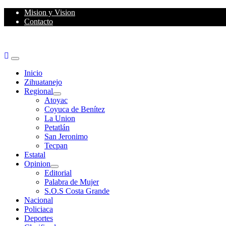
Skip
Mision y Vision
to
Contacto
content
Primary
Menu
Inicio
Zihuatanejo
Regional
Atoyac
Coyuca de Benítez
La Union
Petatlán
San Jeronimo
Tecpan
Estatal
Opinion
Editorial
Palabra de Mujer
S.O.S Costa Grande
Nacional
Policiaca
Deportes