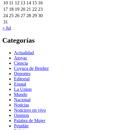
10
11
12
13
14
15
16
17
18
19
20
21
22
23
24
25
26
27
28
29
30
31
« Jul
Categorías
Actualidad
Atoyac
Ciencia
Coyuca de Benítez
Deportes
Editorial
Estatal
La Union
Mundo
Nacional
Noticias
Noticiero en vivo
Opinion
Palabra de Mujer
Petatlán