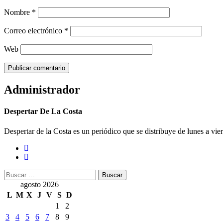
Nombre
*
Correo electrónico
*
Web
Administrador
Despertar De La Costa
Despertar de la Costa es un periódico que se distribuye de lunes a vie
Buscar:
agosto 2026
L
M
X
J
V
S
D
1
2
3
4
5
6
7
8
9