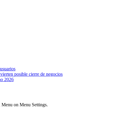
 usuarios
vierten posible cierre de negocios
ano 2026
ial Menu on Menu Settings.