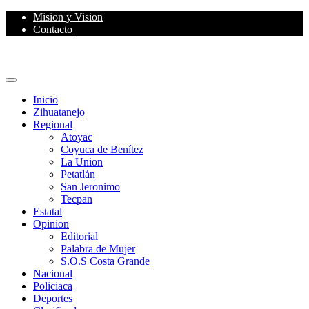
Skip
Mision y Vision
to
Contacto
content
Primary
Menu
Inicio
Zihuatanejo
Regional
Atoyac
Coyuca de Benítez
La Union
Petatlán
San Jeronimo
Tecpan
Estatal
Opinion
Editorial
Palabra de Mujer
S.O.S Costa Grande
Nacional
Policiaca
Deportes