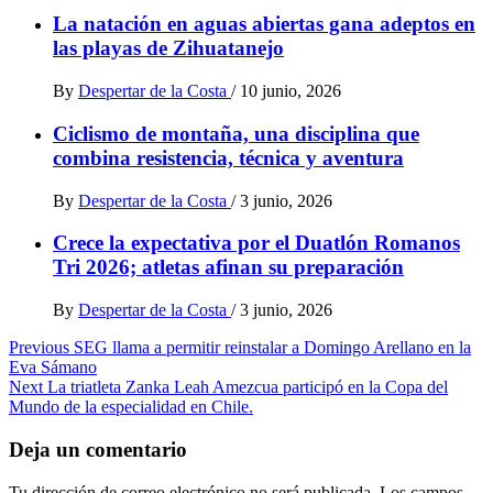
La natación en aguas abiertas gana adeptos en
las playas de Zihuatanejo
By
Despertar de la Costa
/
10 junio, 2026
Ciclismo de montaña, una disciplina que
combina resistencia, técnica y aventura
By
Despertar de la Costa
/
3 junio, 2026
Crece la expectativa por el Duatlón Romanos
Tri 2026; atletas afinan su preparación
By
Despertar de la Costa
/
3 junio, 2026
Post
Previous
SEG llama a permitir reinstalar a Domingo Arellano en la
Eva Sámano
navigation
Next
La triatleta Zanka Leah Amezcua participó en la Copa del
Mundo de la especialidad en Chile.
Deja un comentario
Tu dirección de correo electrónico no será publicada.
Los campos