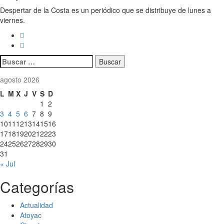
Despertar de la Costa es un periódico que se distribuye de lunes a
viernes.
Buscar:
agosto 2026
L
M
X
J
V
S
D
1
2
3
4
5
6
7
8
9
10
11
12
13
14
15
16
17
18
19
20
21
22
23
24
25
26
27
28
29
30
31
« Jul
Categorías
Actualidad
Atoyac