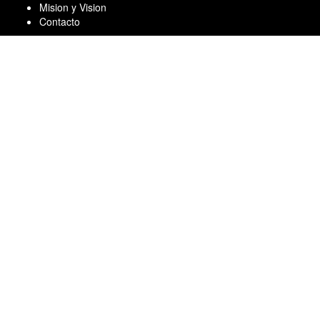
Skip
Mision y Vision
to
Contacto
content