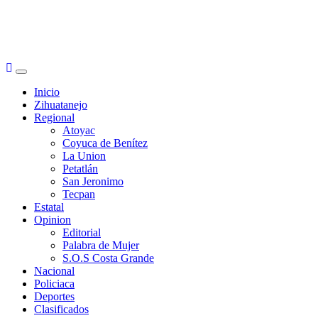
Primary
Menu
Inicio
Zihuatanejo
Regional
Atoyac
Coyuca de Benítez
La Union
Petatlán
San Jeronimo
Tecpan
Estatal
Opinion
Editorial
Palabra de Mujer
S.O.S Costa Grande
Nacional
Policiaca
Deportes
Clasificados