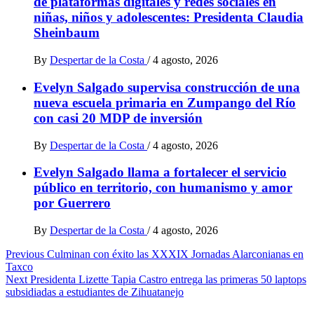
de plataformas digitales y redes sociales en
niñas, niños y adolescentes: Presidenta Claudia
Sheinbaum
By
Despertar de la Costa
/
4 agosto, 2026
Evelyn Salgado supervisa construcción de una
nueva escuela primaria en Zumpango del Río
con casi 20 MDP de inversión
By
Despertar de la Costa
/
4 agosto, 2026
Evelyn Salgado llama a fortalecer el servicio
público en territorio, con humanismo y amor
por Guerrero
By
Despertar de la Costa
/
4 agosto, 2026
Post
Previous
Culminan con éxito las XXXIX Jornadas Alarconianas en
Taxco
navigation
Next
Presidenta Lizette Tapia Castro entrega las primeras 50 laptops
subsidiadas a estudiantes de Zihuatanejo