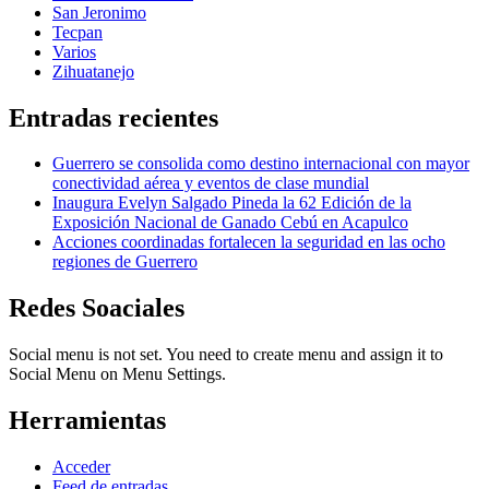
San Jeronimo
Tecpan
Varios
Zihuatanejo
Entradas recientes
Guerrero se consolida como destino internacional con mayor
conectividad aérea y eventos de clase mundial
Inaugura Evelyn Salgado Pineda la 62 Edición de la
Exposición Nacional de Ganado Cebú en Acapulco
Acciones coordinadas fortalecen la seguridad en las ocho
regiones de Guerrero
Redes Soaciales
Social menu is not set. You need to create menu and assign it to
Social Menu on Menu Settings.
Herramientas
Acceder
Feed de entradas