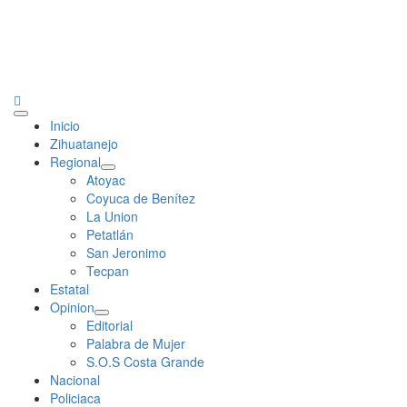
Primary
Inicio
Menu
Zihuatanejo
Regional
Atoyac
Coyuca de Benítez
La Union
Petatlán
San Jeronimo
Tecpan
Estatal
Opinion
Editorial
Palabra de Mujer
S.O.S Costa Grande
Nacional
Policiaca