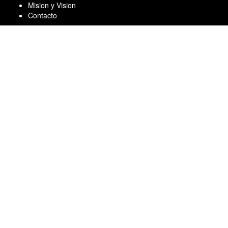
Skip
Mision y Vision
to
Contacto
content