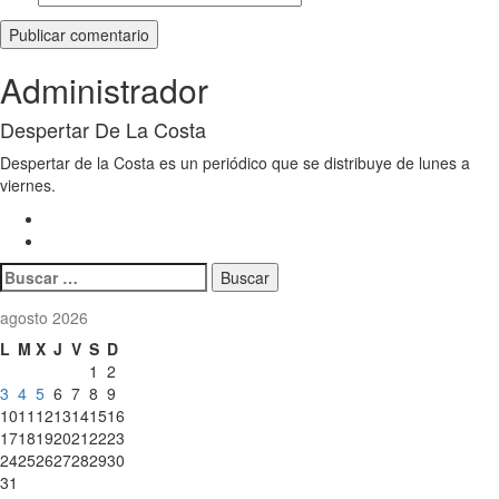
Administrador
Despertar De La Costa
Despertar de la Costa es un periódico que se distribuye de lunes a
viernes.
Buscar:
agosto 2026
L
M
X
J
V
S
D
1
2
3
4
5
6
7
8
9
10
11
12
13
14
15
16
17
18
19
20
21
22
23
24
25
26
27
28
29
30
31