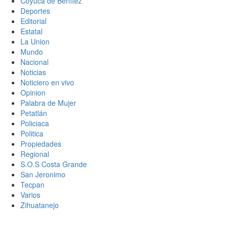
Coyuca de Benítez
Deportes
Editorial
Estatal
La Union
Mundo
Nacional
Noticias
Noticiero en vivo
Opinion
Palabra de Mujer
Petatlán
Policiaca
Politica
Propiedades
Regional
S.O.S Costa Grande
San Jeronimo
Tecpan
Varios
Zihuatanejo