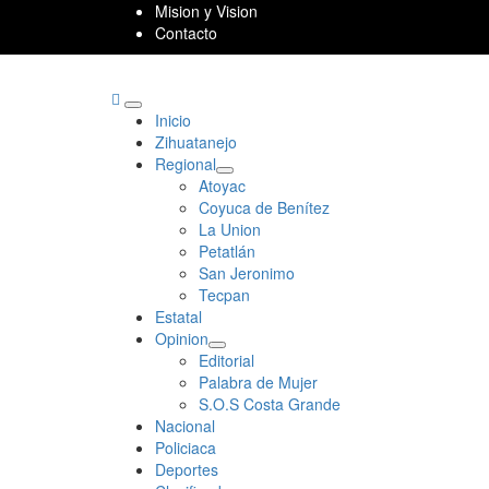
Skip
Mision y Vision
to
Contacto
content
Primary
Inicio
Menu
Zihuatanejo
Regional
Atoyac
Coyuca de Benítez
La Union
Petatlán
San Jeronimo
Tecpan
Estatal
Opinion
Editorial
Palabra de Mujer
S.O.S Costa Grande
Nacional
Policiaca
Deportes