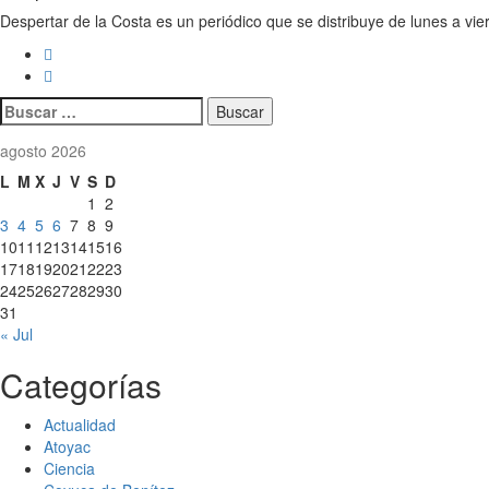
Despertar de la Costa es un periódico que se distribuye de lunes a vie
Buscar:
agosto 2026
L
M
X
J
V
S
D
1
2
3
4
5
6
7
8
9
10
11
12
13
14
15
16
17
18
19
20
21
22
23
24
25
26
27
28
29
30
31
« Jul
Categorías
Actualidad
Atoyac
Ciencia