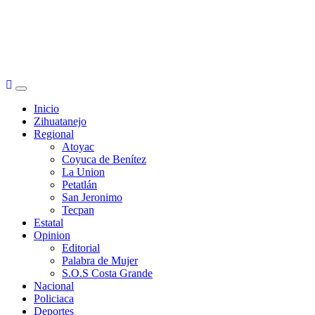
Primary
Menu
Inicio
Zihuatanejo
Regional
Atoyac
Coyuca de Benítez
La Union
Petatlán
San Jeronimo
Tecpan
Estatal
Opinion
Editorial
Palabra de Mujer
S.O.S Costa Grande
Nacional
Policiaca
Deportes