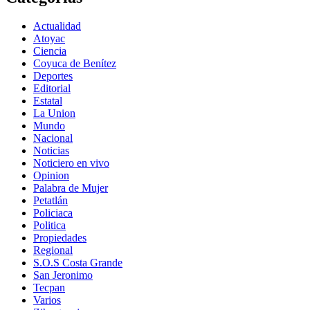
Actualidad
Atoyac
Ciencia
Coyuca de Benítez
Deportes
Editorial
Estatal
La Union
Mundo
Nacional
Noticias
Noticiero en vivo
Opinion
Palabra de Mujer
Petatlán
Policiaca
Politica
Propiedades
Regional
S.O.S Costa Grande
San Jeronimo
Tecpan
Varios