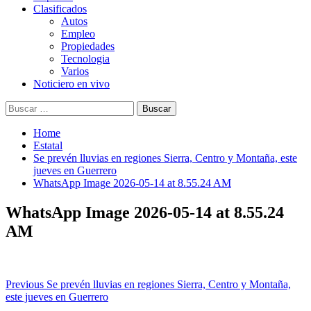
Clasificados
Autos
Empleo
Propiedades
Tecnologia
Varios
Noticiero en vivo
Buscar:
Home
Estatal
Se prevén lluvias en regiones Sierra, Centro y Montaña, este
jueves en Guerrero
WhatsApp Image 2026-05-14 at 8.55.24 AM
WhatsApp Image 2026-05-14 at 8.55.24
AM
Post
Previous
Se prevén lluvias en regiones Sierra, Centro y Montaña,
este jueves en Guerrero
navigation