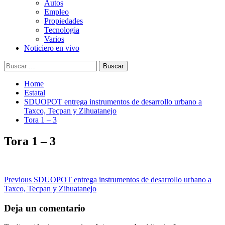
Autos
Empleo
Propiedades
Tecnologia
Varios
Noticiero en vivo
Buscar:
Home
Estatal
SDUOPOT entrega instrumentos de desarrollo urbano a
Taxco, Tecpan y Zihuatanejo
Tora 1 – 3
Tora 1 – 3
Post
Previous
SDUOPOT entrega instrumentos de desarrollo urbano a
Taxco, Tecpan y Zihuatanejo
navigation
Deja un comentario