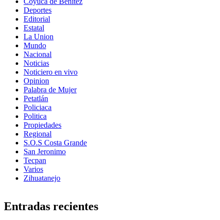
Coyuca de Benítez
Deportes
Editorial
Estatal
La Union
Mundo
Nacional
Noticias
Noticiero en vivo
Opinion
Palabra de Mujer
Petatlán
Policiaca
Politica
Propiedades
Regional
S.O.S Costa Grande
San Jeronimo
Tecpan
Varios
Zihuatanejo
Entradas recientes