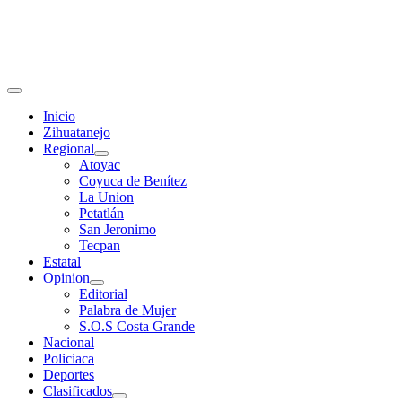
Primary
Menu
Inicio
Zihuatanejo
Regional
Atoyac
Coyuca de Benítez
La Union
Petatlán
San Jeronimo
Tecpan
Estatal
Opinion
Editorial
Palabra de Mujer
S.O.S Costa Grande
Nacional
Policiaca
Deportes
Clasificados