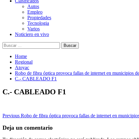
Clasificados
Autos
Empleo
Propiedades
Tecnologia
Varios
Noticiero en vivo
Buscar:
Home
Regional
Atoyac
Robo de fibra óptica provoca fallas de internet en municipios 
C.- CABLEADO F1
C.- CABLEADO F1
Post
Previous
Robo de fibra óptica provoca fallas de internet en municipio
navigation
Deja un comentario