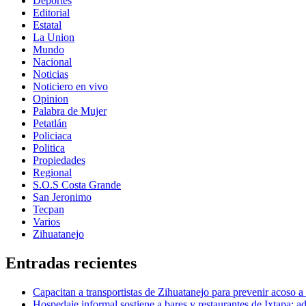
Deportes
Editorial
Estatal
La Union
Mundo
Nacional
Noticias
Noticiero en vivo
Opinion
Palabra de Mujer
Petatlán
Policiaca
Politica
Propiedades
Regional
S.O.S Costa Grande
San Jeronimo
Tecpan
Varios
Zihuatanejo
Entradas recientes
Capacitan a transportistas de Zihuatanejo para prevenir acoso a
Hospedaje informal sostiene a bares y restaurantes de Ixtapa; ad