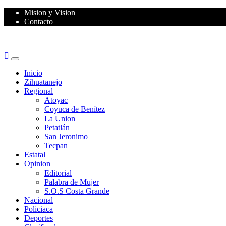
Skip
Mision y Vision
to
Contacto
content
Primary
Menu
Inicio
Zihuatanejo
Regional
Atoyac
Coyuca de Benítez
La Union
Petatlán
San Jeronimo
Tecpan
Estatal
Opinion
Editorial
Palabra de Mujer
S.O.S Costa Grande
Nacional
Policiaca
Deportes