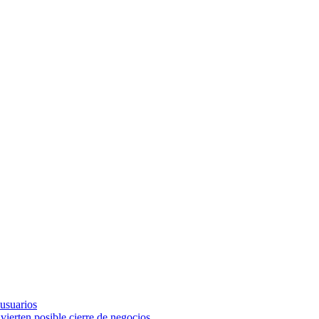
 usuarios
vierten posible cierre de negocios