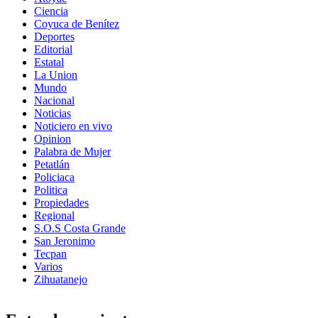
Ciencia
Coyuca de Benítez
Deportes
Editorial
Estatal
La Union
Mundo
Nacional
Noticias
Noticiero en vivo
Opinion
Palabra de Mujer
Petatlán
Policiaca
Politica
Propiedades
Regional
S.O.S Costa Grande
San Jeronimo
Tecpan
Varios
Zihuatanejo