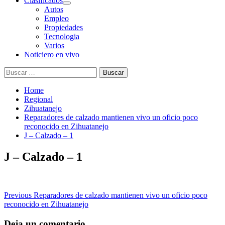
Clasificados
Autos
Empleo
Propiedades
Tecnologia
Varios
Noticiero en vivo
Buscar:
Home
Regional
Zihuatanejo
Reparadores de calzado mantienen vivo un oficio poco
reconocido en Zihuatanejo
J – Calzado – 1
J – Calzado – 1
Post
Previous
Reparadores de calzado mantienen vivo un oficio poco
reconocido en Zihuatanejo
navigation
Deja un comentario