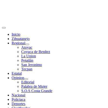
Primary
Menu
Inicio
Zihuatanejo
Regional
Atoyac
Coyuca de Benítez
La Union
Petatlán
San Jeronimo
Tecpan
Estatal
Opinion
Editorial
Palabra de Mujer
S.O.S Costa Grande
Nacional
Policiaca
Deportes