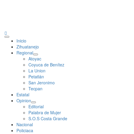
Primary
Inicio
Menu
Zihuatanejo
Regional
Atoyac
Coyuca de Benítez
La Union
Petatlán
San Jeronimo
Tecpan
Estatal
Opinion
Editorial
Palabra de Mujer
S.O.S Costa Grande
Nacional
Policiaca