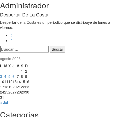
Administrador
Despertar De La Costa
Despertar de la Costa es un periódico que se distribuye de lunes a
viernes.
Buscar:
agosto 2026
L
M
X
J
V
S
D
1
2
3
4
5
6
7
8
9
10
11
12
13
14
15
16
17
18
19
20
21
22
23
24
25
26
27
28
29
30
31
« Jul
Categorías