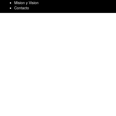
Skip
Mision y Vision
to
Contacto
content