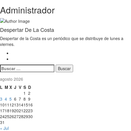
Administrador
Despertar De La Costa
Despertar de la Costa es un periódico que se distribuye de lunes a
viernes.
Buscar:
agosto 2026
L
M
X
J
V
S
D
1
2
3
4
5
6
7
8
9
10
11
12
13
14
15
16
17
18
19
20
21
22
23
24
25
26
27
28
29
30
31
« Jul