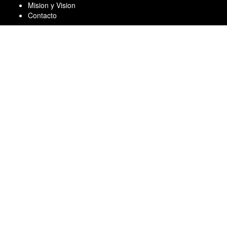
Skip
Mision y Vision
to
Contacto
content