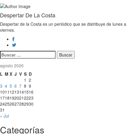
Despertar De La Costa
Despertar de la Costa es un periódico que se distribuye de lunes a
viernes.
Buscar:
agosto 2026
L
M
X
J
V
S
D
1
2
3
4
5
6
7
8
9
10
11
12
13
14
15
16
17
18
19
20
21
22
23
24
25
26
27
28
29
30
31
« Jul
Categorías