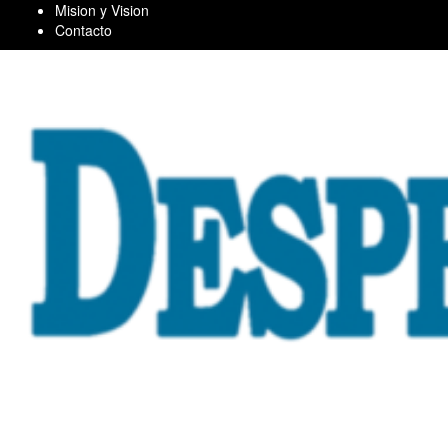
Skip
Mision y Vision
to
Contacto
content