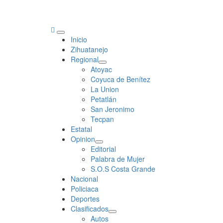
Primary
Inicio
Menu
Zihuatanejo
Regional
Atoyac
Coyuca de Benítez
La Union
Petatlán
San Jeronimo
Tecpan
Estatal
Opinion
Editorial
Palabra de Mujer
S.O.S Costa Grande
Nacional
Policiaca
Deportes
Clasificados
Autos