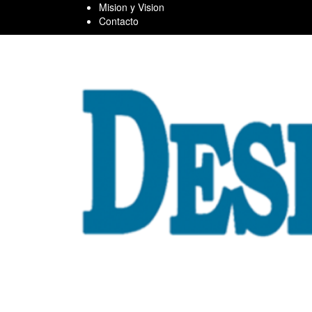
Skip
Mision y Vision
to
Contacto
content