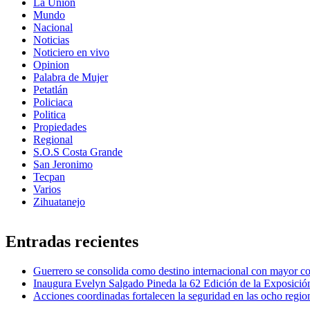
La Union
Mundo
Nacional
Noticias
Noticiero en vivo
Opinion
Palabra de Mujer
Petatlán
Policiaca
Politica
Propiedades
Regional
S.O.S Costa Grande
San Jeronimo
Tecpan
Varios
Zihuatanejo
Entradas recientes
Guerrero se consolida como destino internacional con mayor co
Inaugura Evelyn Salgado Pineda la 62 Edición de la Exposic
Acciones coordinadas fortalecen la seguridad en las ocho regi