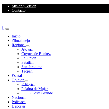
Skip
Mision y Vision
to
Contacto
content
Primary
Menu
Inicio
Zihuatanejo
Regional
Atoyac
Coyuca de Benítez
La Union
Petatlán
San Jeronimo
Tecpan
Estatal
Opinion
Editorial
Palabra de Mujer
S.O.S Costa Grande
Nacional
Policiaca
Deportes