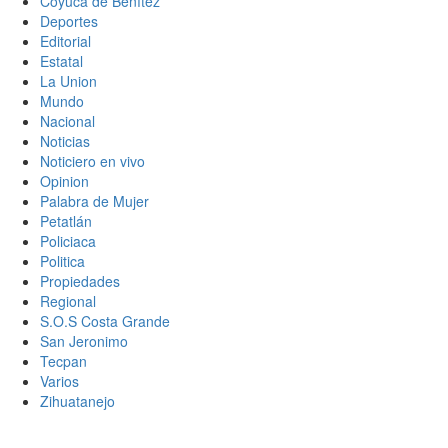
Coyuca de Benítez
Deportes
Editorial
Estatal
La Union
Mundo
Nacional
Noticias
Noticiero en vivo
Opinion
Palabra de Mujer
Petatlán
Policiaca
Politica
Propiedades
Regional
S.O.S Costa Grande
San Jeronimo
Tecpan
Varios
Zihuatanejo