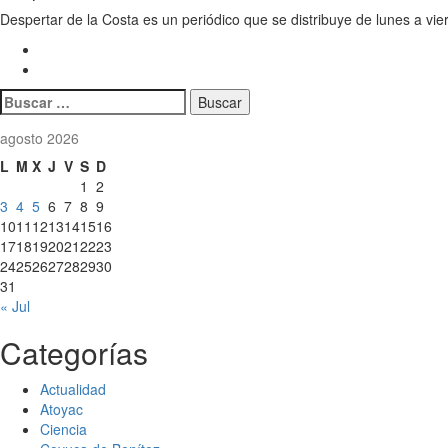
Despertar de la Costa es un periódico que se distribuye de lunes a vie
Buscar:
agosto 2026
L
M
X
J
V
S
D
1
2
3
4
5
6
7
8
9
10
11
12
13
14
15
16
17
18
19
20
21
22
23
24
25
26
27
28
29
30
31
« Jul
Categorías
Actualidad
Atoyac
Ciencia