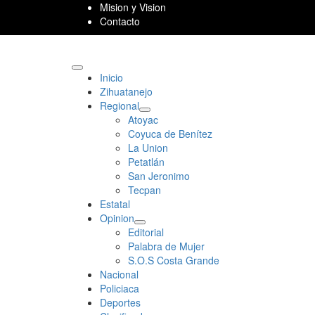
Skip
Mision y Vision
to
Contacto
content
Primary
Inicio
Menu
Zihuatanejo
Regional
Atoyac
Coyuca de Benítez
La Union
Petatlán
San Jeronimo
Tecpan
Estatal
Opinion
Editorial
Palabra de Mujer
S.O.S Costa Grande
Nacional
Policiaca
Deportes