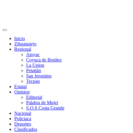
Primary
Menu
Inicio
Zihuatanejo
Regional
Atoyac
Coyuca de Benítez
La Union
Petatlán
San Jeronimo
Tecpan
Estatal
Opinion
Editorial
Palabra de Mujer
S.O.S Costa Grande
Nacional
Policiaca
Deportes
Clasificados