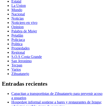
Estatal
La Union
Mundo
Nacional
Noticias
Noticiero en vivo
Opinion
Palabra de Mujer
Petatlán
Policiaca
Politica
Propiedades
Regional
S.O.S Costa Grande
San Jeronimo
Tecpan
Varios
Zihuatanejo
Entradas recientes
Capacitan a transportistas de Zihuatanejo para prevenir acoso
a usuarios
Hospedaje informal sostiene a bares y restaurantes de Ixtapa;