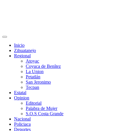
Primary
Menu
Inicio
Zihuatanejo
Regional
Atoyac
Coyuca de Benítez
La Union
Petatlán
San Jeronimo
Tecpan
Estatal
Opinion
Editorial
Palabra de Mujer
S.O.S Costa Grande
Nacional
Policiaca
Deportes