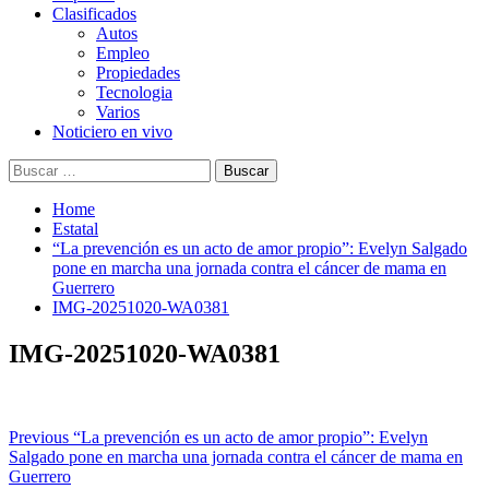
Clasificados
Autos
Empleo
Propiedades
Tecnologia
Varios
Noticiero en vivo
Buscar:
Home
Estatal
“La prevención es un acto de amor propio”: Evelyn Salgado
pone en marcha una jornada contra el cáncer de mama en
Guerrero
IMG-20251020-WA0381
IMG-20251020-WA0381
Post
Previous
“La prevención es un acto de amor propio”: Evelyn
Salgado pone en marcha una jornada contra el cáncer de mama en
navigation
Guerrero