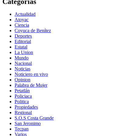
Categorías
Actualidad
Atoyac
Ciencia
Coyuca de Benítez
Deportes
Editorial
Estatal
La Union
Mundo
Nacional
Noticias
Noticiero en vivo
Opinion
Palabra de Mujer
Petatlán
Policiaca
Politica
Propiedades
Regional
S.O.S Costa Grande
San Jeronimo
Tecpan
Varios