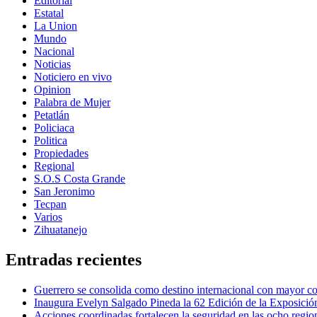
Editorial
Estatal
La Union
Mundo
Nacional
Noticias
Noticiero en vivo
Opinion
Palabra de Mujer
Petatlán
Policiaca
Politica
Propiedades
Regional
S.O.S Costa Grande
San Jeronimo
Tecpan
Varios
Zihuatanejo
Entradas recientes
Guerrero se consolida como destino internacional con mayor co
Inaugura Evelyn Salgado Pineda la 62 Edición de la Exposic
Acciones coordinadas fortalecen la seguridad en las ocho regi