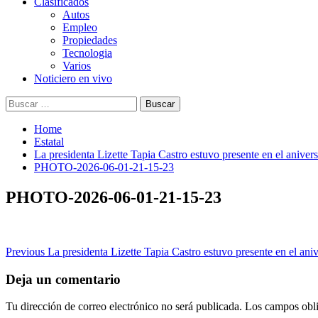
Clasificados
Autos
Empleo
Propiedades
Tecnologia
Varios
Noticiero en vivo
Buscar:
Home
Estatal
La presidenta Lizette Tapia Castro estuvo presente en el aniv
PHOTO-2026-06-01-21-15-23
PHOTO-2026-06-01-21-15-23
Post
Previous
La presidenta Lizette Tapia Castro estuvo presente en el a
navigation
Deja un comentario
Tu dirección de correo electrónico no será publicada.
Los campos obli