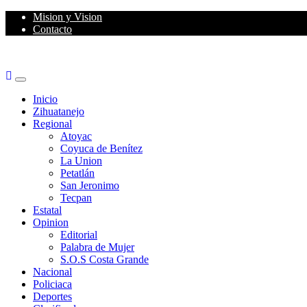
Skip
Mision y Vision
to
Contacto
content
Primary
Menu
Inicio
Zihuatanejo
Regional
Atoyac
Coyuca de Benítez
La Union
Petatlán
San Jeronimo
Tecpan
Estatal
Opinion
Editorial
Palabra de Mujer
S.O.S Costa Grande
Nacional
Policiaca
Deportes