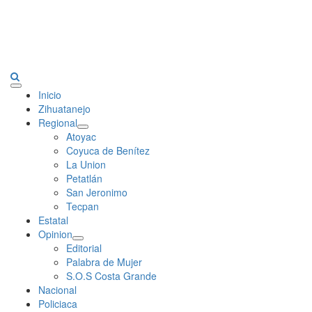
Primary
Inicio
Menu
Zihuatanejo
Regional
Atoyac
Coyuca de Benítez
La Union
Petatlán
San Jeronimo
Tecpan
Estatal
Opinion
Editorial
Palabra de Mujer
S.O.S Costa Grande
Nacional
Policiaca