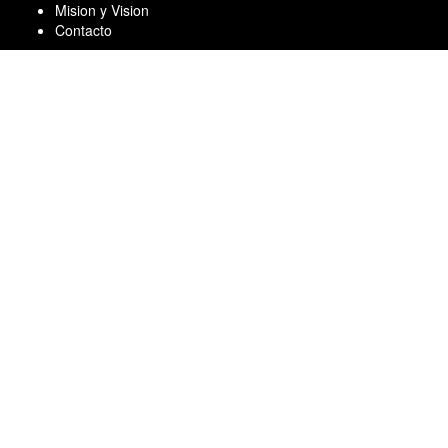
Skip
Mision y Vision
to
Contacto
content