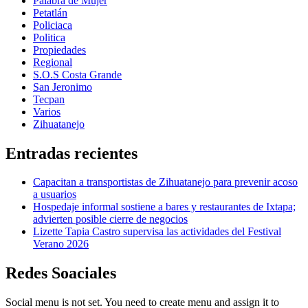
Palabra de Mujer
Petatlán
Policiaca
Politica
Propiedades
Regional
S.O.S Costa Grande
San Jeronimo
Tecpan
Varios
Zihuatanejo
Entradas recientes
Capacitan a transportistas de Zihuatanejo para prevenir acoso
a usuarios
Hospedaje informal sostiene a bares y restaurantes de Ixtapa;
advierten posible cierre de negocios
Lizette Tapia Castro supervisa las actividades del Festival
Verano 2026
Redes Soaciales
Social menu is not set. You need to create menu and assign it to