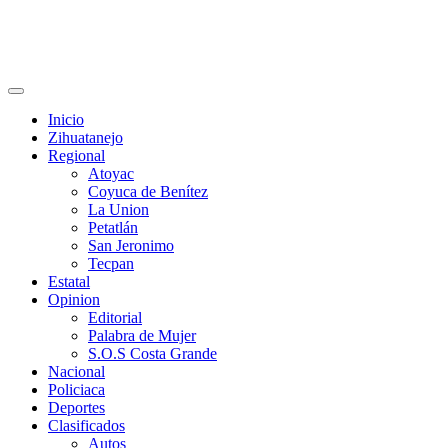
Primary
Menu
Inicio
Zihuatanejo
Regional
Atoyac
Coyuca de Benítez
La Union
Petatlán
San Jeronimo
Tecpan
Estatal
Opinion
Editorial
Palabra de Mujer
S.O.S Costa Grande
Nacional
Policiaca
Deportes
Clasificados
Autos