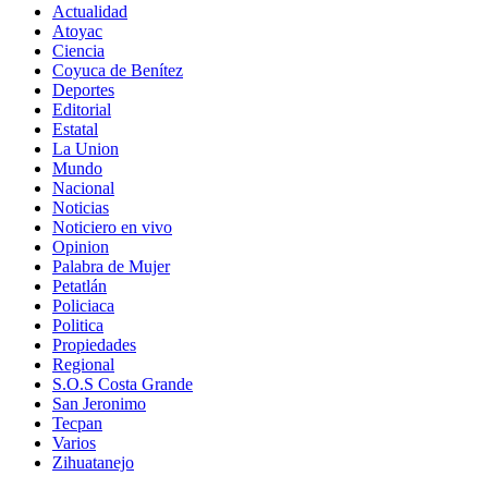
Actualidad
Atoyac
Ciencia
Coyuca de Benítez
Deportes
Editorial
Estatal
La Union
Mundo
Nacional
Noticias
Noticiero en vivo
Opinion
Palabra de Mujer
Petatlán
Policiaca
Politica
Propiedades
Regional
S.O.S Costa Grande
San Jeronimo
Tecpan
Varios
Zihuatanejo