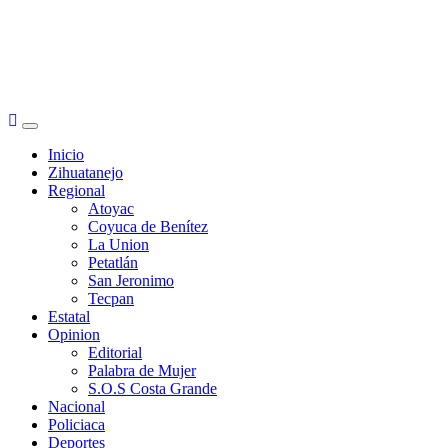
Primary
Menu
Inicio
Zihuatanejo
Regional
Atoyac
Coyuca de Benítez
La Union
Petatlán
San Jeronimo
Tecpan
Estatal
Opinion
Editorial
Palabra de Mujer
S.O.S Costa Grande
Nacional
Policiaca
Deportes