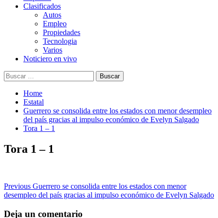
Clasificados
Autos
Empleo
Propiedades
Tecnologia
Varios
Noticiero en vivo
Buscar:
Home
Estatal
Guerrero se consolida entre los estados con menor desempleo
del país gracias al impulso económico de Evelyn Salgado
Tora 1 – 1
Tora 1 – 1
Post
Previous
Guerrero se consolida entre los estados con menor
desempleo del país gracias al impulso económico de Evelyn Salgado
navigation
Deja un comentario