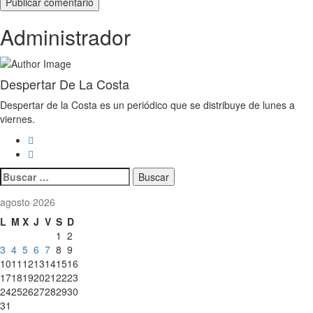
Administrador
Despertar De La Costa
Despertar de la Costa es un periódico que se distribuye de lunes a
viernes.
Buscar:
agosto 2026
L
M
X
J
V
S
D
1
2
3
4
5
6
7
8
9
10
11
12
13
14
15
16
17
18
19
20
21
22
23
24
25
26
27
28
29
30
31