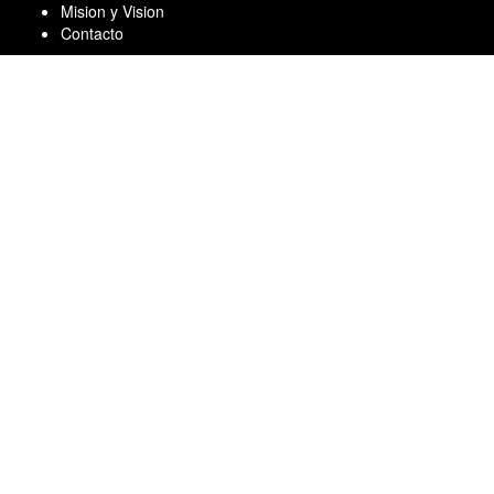
Skip
Mision y Vision
to
Contacto
content