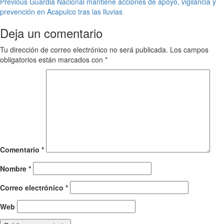
Post
Previous
Guardia Nacional mantiene acciones de apoyo, vigilancia y
prevención en Acapulco tras las lluvias
navigation
Deja un comentario
Tu dirección de correo electrónico no será publicada.
Los campos
obligatorios están marcados con
*
Comentario
*
Nombre
*
Correo electrónico
*
Web