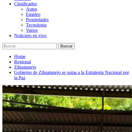
Clasificados
Autos
Empleo
Propiedades
Tecnologia
Varios
Noticiero en vivo
Buscar:
Home
Regional
Zihuatanejo
Gobierno de Zihuatanejo se suma a la Estrategia Nacional por
la Paz