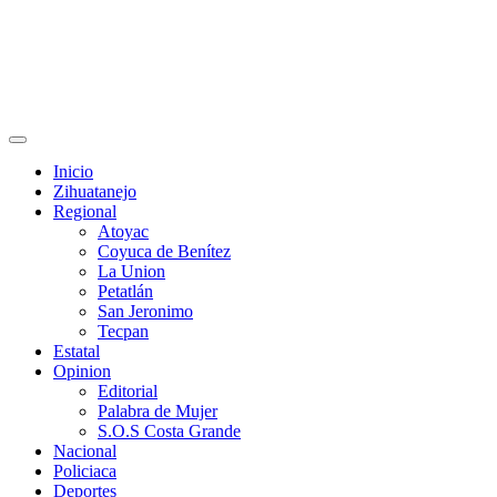
Primary
Menu
Inicio
Zihuatanejo
Regional
Atoyac
Coyuca de Benítez
La Union
Petatlán
San Jeronimo
Tecpan
Estatal
Opinion
Editorial
Palabra de Mujer
S.O.S Costa Grande
Nacional
Policiaca
Deportes