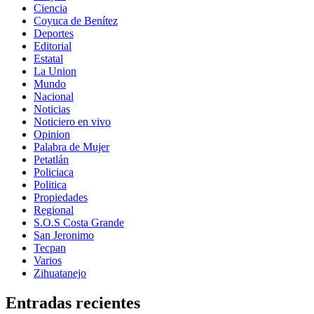
Ciencia
Coyuca de Benítez
Deportes
Editorial
Estatal
La Union
Mundo
Nacional
Noticias
Noticiero en vivo
Opinion
Palabra de Mujer
Petatlán
Policiaca
Politica
Propiedades
Regional
S.O.S Costa Grande
San Jeronimo
Tecpan
Varios
Zihuatanejo
Entradas recientes