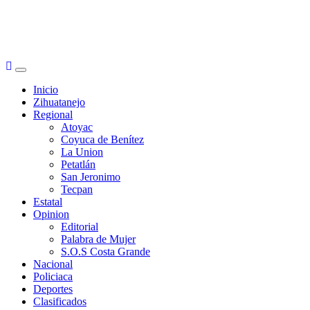
Primary
Menu
Inicio
Zihuatanejo
Regional
Atoyac
Coyuca de Benítez
La Union
Petatlán
San Jeronimo
Tecpan
Estatal
Opinion
Editorial
Palabra de Mujer
S.O.S Costa Grande
Nacional
Policiaca
Deportes
Clasificados