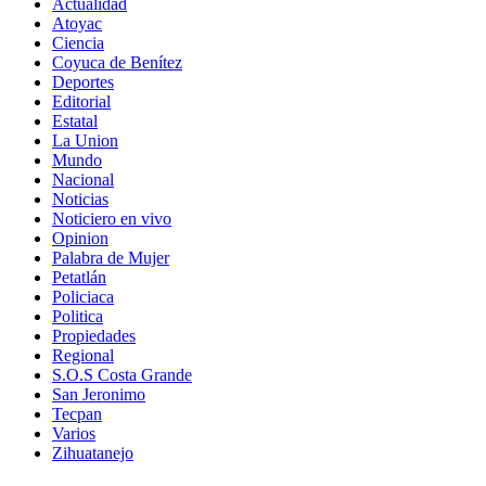
Actualidad
Atoyac
Ciencia
Coyuca de Benítez
Deportes
Editorial
Estatal
La Union
Mundo
Nacional
Noticias
Noticiero en vivo
Opinion
Palabra de Mujer
Petatlán
Policiaca
Politica
Propiedades
Regional
S.O.S Costa Grande
San Jeronimo
Tecpan
Varios
Zihuatanejo