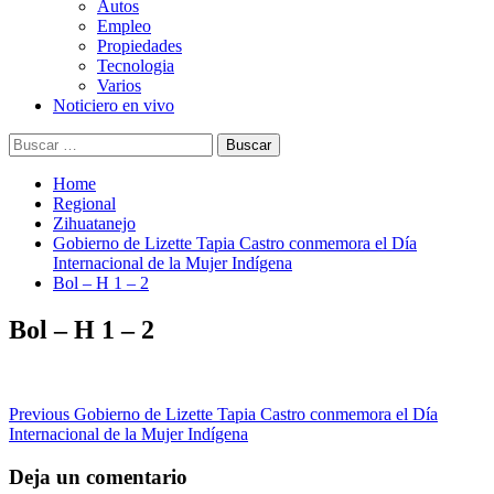
Autos
Empleo
Propiedades
Tecnologia
Varios
Noticiero en vivo
Buscar:
Home
Regional
Zihuatanejo
Gobierno de Lizette Tapia Castro conmemora el Día
Internacional de la Mujer Indígena
Bol – H 1 – 2
Bol – H 1 – 2
Post
Previous
Gobierno de Lizette Tapia Castro conmemora el Día
Internacional de la Mujer Indígena
navigation
Deja un comentario