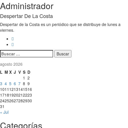
Administrador
Despertar De La Costa
Despertar de la Costa es un periódico que se distribuye de lunes a
viernes.
Buscar:
agosto 2026
L
M
X
J
V
S
D
1
2
3
4
5
6
7
8
9
10
11
12
13
14
15
16
17
18
19
20
21
22
23
24
25
26
27
28
29
30
31
« Jul
Categorías