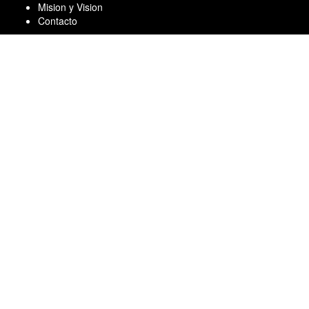
Skip
Mision y Vision
to
Contacto
content