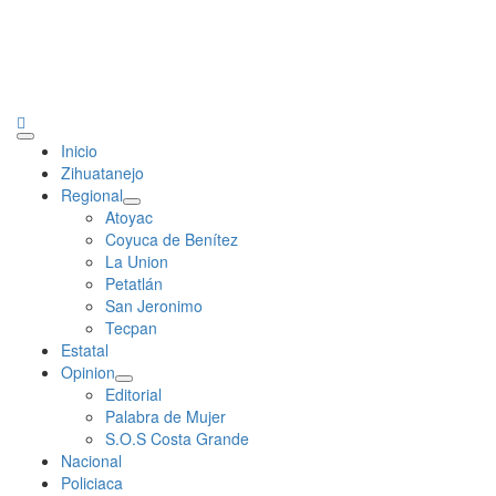
Primary
Inicio
Menu
Zihuatanejo
Regional
Atoyac
Coyuca de Benítez
La Union
Petatlán
San Jeronimo
Tecpan
Estatal
Opinion
Editorial
Palabra de Mujer
S.O.S Costa Grande
Nacional
Policiaca