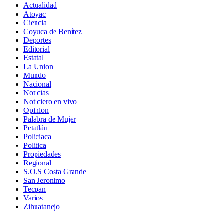
Actualidad
Atoyac
Ciencia
Coyuca de Benítez
Deportes
Editorial
Estatal
La Union
Mundo
Nacional
Noticias
Noticiero en vivo
Opinion
Palabra de Mujer
Petatlán
Policiaca
Politica
Propiedades
Regional
S.O.S Costa Grande
San Jeronimo
Tecpan
Varios
Zihuatanejo