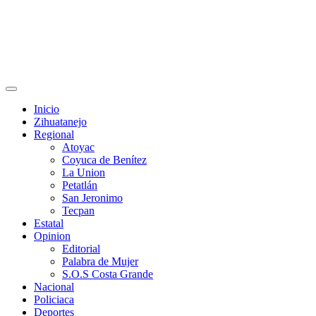
Primary
Menu
Inicio
Zihuatanejo
Regional
Atoyac
Coyuca de Benítez
La Union
Petatlán
San Jeronimo
Tecpan
Estatal
Opinion
Editorial
Palabra de Mujer
S.O.S Costa Grande
Nacional
Policiaca
Deportes