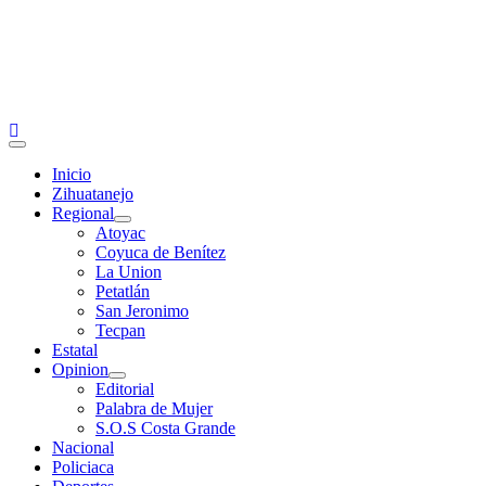
Primary
Menu
Inicio
Zihuatanejo
Regional
Atoyac
Coyuca de Benítez
La Union
Petatlán
San Jeronimo
Tecpan
Estatal
Opinion
Editorial
Palabra de Mujer
S.O.S Costa Grande
Nacional
Policiaca