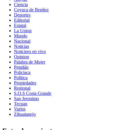
Ciencia
Coyuca de Benítez
Deportes
Editorial
Estatal
La Union
Mundo
Nacional
Noticias
Noticiero en vivo
Opinion
Palabra de Mujer
Petatlán
Policiaca
Politica
Propiedades
Regional
S.O.S Costa Grande
San Jeronimo
Tecpan
Varios
Zihuatanejo