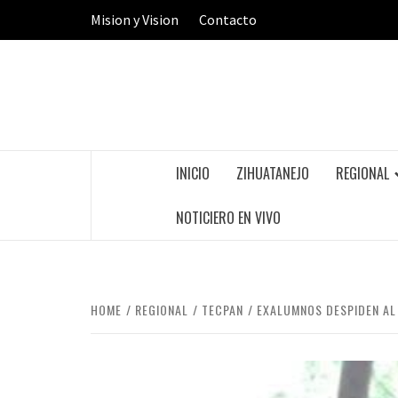
Skip
Mision y Vision
Contacto
to
content
INICIO
ZIHUATANEJO
REGIONAL
NOTICIERO EN VIVO
HOME
REGIONAL
TECPAN
EXALUMNOS DESPIDEN AL