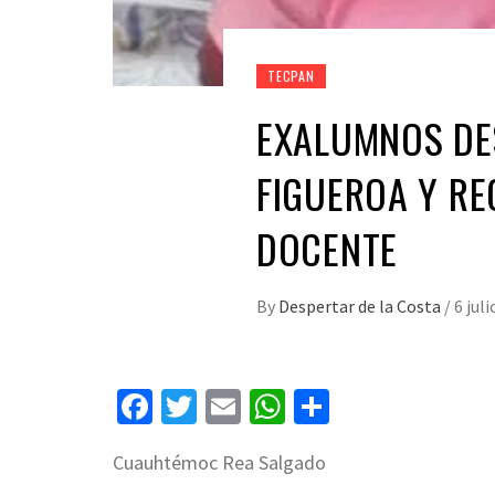
TECPAN
EXALUMNOS DES
FIGUEROA Y R
DOCENTE
By
Despertar de la Costa
/
6 juli
Facebook
Twitter
Email
WhatsApp
Compartir
Cuauhtémoc Rea Salgado