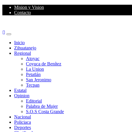
Skip
Mision y Vision
to
Contacto
content
Primary
Menu
Inicio
Zihuatanejo
Regional
Atoyac
Coyuca de Benítez
La Union
Petatlán
San Jeronimo
Tecpan
Estatal
Opinion
Editorial
Palabra de Mujer
S.O.S Costa Grande
Nacional
Policiaca
Deportes