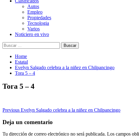
Clasificados
Autos
Empleo
Propiedades
Tecnologia
Varios
Noticiero en vivo
Buscar:
Home
Estatal
Evelyn Salgado celebra a la niñez en Chilpancingo
Tora 5 – 4
Tora 5 – 4
Post
Previous
Evelyn Salgado celebra a la niñez en Chilpancingo
navigation
Deja un comentario
Tu dirección de correo electrónico no será publicada.
Los campos obli