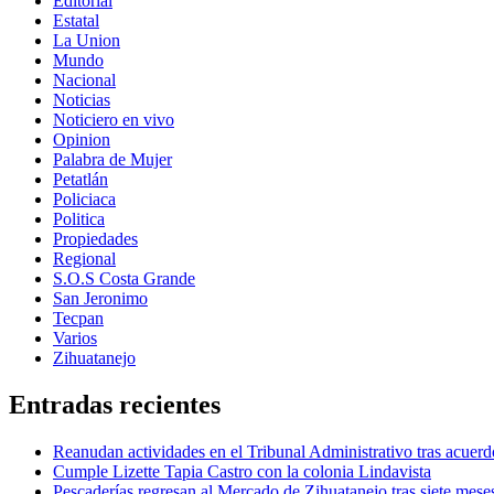
Editorial
Estatal
La Union
Mundo
Nacional
Noticias
Noticiero en vivo
Opinion
Palabra de Mujer
Petatlán
Policiaca
Politica
Propiedades
Regional
S.O.S Costa Grande
San Jeronimo
Tecpan
Varios
Zihuatanejo
Entradas recientes
Reanudan actividades en el Tribunal Administrativo tras acuerd
Cumple Lizette Tapia Castro con la colonia Lindavista
Pescaderías regresan al Mercado de Zihuatanejo tras siete mese