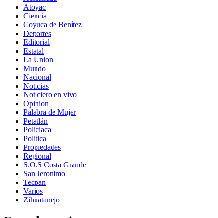
Atoyac
Ciencia
Coyuca de Benítez
Deportes
Editorial
Estatal
La Union
Mundo
Nacional
Noticias
Noticiero en vivo
Opinion
Palabra de Mujer
Petatlán
Policiaca
Politica
Propiedades
Regional
S.O.S Costa Grande
San Jeronimo
Tecpan
Varios
Zihuatanejo