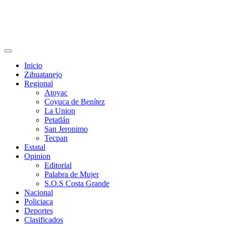
Primary
Menu
Inicio
Zihuatanejo
Regional
Atoyac
Coyuca de Benítez
La Union
Petatlán
San Jeronimo
Tecpan
Estatal
Opinion
Editorial
Palabra de Mujer
S.O.S Costa Grande
Nacional
Policiaca
Deportes
Clasificados