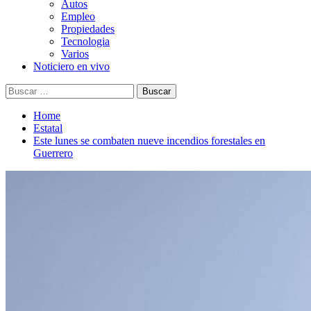
Autos
Empleo
Propiedades
Tecnologia
Varios
Noticiero en vivo
Buscar:
Home
Estatal
Este lunes se combaten nueve incendios forestales en
Guerrero