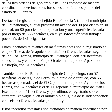
de los tres órdenes de gobierno, este lunes combate de manera
coordinada nueve incendios forestales en diferentes puntos del
estado de Guerrero.
Destaca el registrado en el ejido Rincón de la Vía, en el municipio
de Chilpancingo, el cual presenta un avance del 90 por ciento en su
control, un 80 por ciento de liquidación y una superficie afectada
por el fuego de 566 hectáreas, en cuya sofocación total trabajan
poco más de 181 brigadistas.
Otros incendios relevantes en las últimas horas son el registrado en
el ejido Texca, de Acapulco, con 295 hectáreas afectadas; seguido
del de Los Hornos, municipio de Cuautepec, con 270 hectáreas
siniestradas; y el de San Felipe Ocote, municipio de Apaxtla de
Castrejón, con 81 hectáreas.
También el de El Palmar, municipio de Chilpancingo, con 57
hectáreas; el de Agua de Perro, municipio de Acapulco, con 55
hectáreas quemadas; el de El Capulín, municipio de Ayutla de los
Libres, con 52 hectáreas; el de El Tepehuaje, municipio de Juan R.
Escudero, con 41 hectáreas; y, por último, el registrado sobre la
carretera Ixtla-Iguala, en el municipio de Iguala de la Independencia,
con seis hectáreas afectadas por el fuego.
Estos incendios forestales son atendidos de manera coordinada por